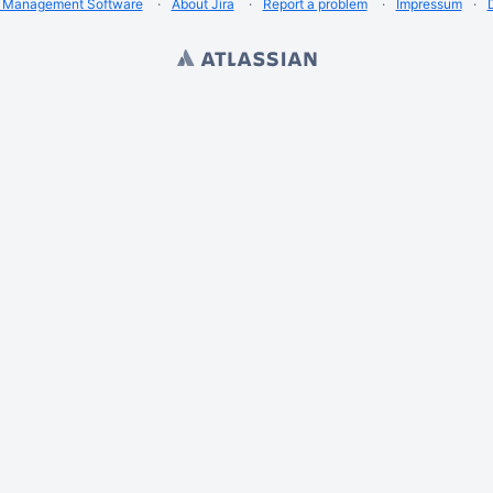
t Management Software
About Jira
Report a problem
Impressum